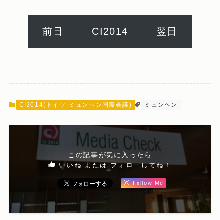
前日
CI2014
翌日
CI2014(ドイツ-ミュンヘン国際会議)
ミュンヘン
この記事が気に入ったら
いいね または フォローしてね！
Follow Me