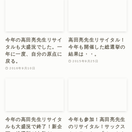
【頑張って良かった】
発表会で演奏する
Ryo’s Factoryの発表
Moving Air。その挑戦
会、今年も無事に終了し
する内容。
ました。
2014年4月30日
2014年5月6日
今年も参加します！
師匠のリサイタルを終え
Ryo’s Factoryの発表
て