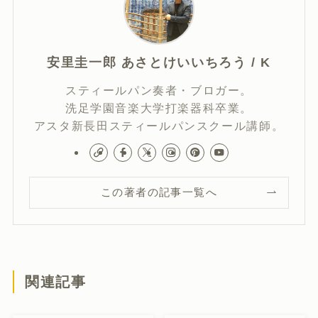
今年の高田亮先生リサイ
高田亮先生リサイタル！
タルも大盛況でした。一
今年も開催した総選挙の
年に一度、自分の原点に
結果は・・。
戻る。
2015年9月25日
2016年9月10日
今年の高田先生リサイタ
今年も参加！高田亮先生
ルも大盛況で終了！新企
のリサイタル！サックス
画の総選挙が白熱だっ
カルテットの「オートク
た！
チュール」さんとコラ
ボ！
2014年9月10日
2014年9月7日