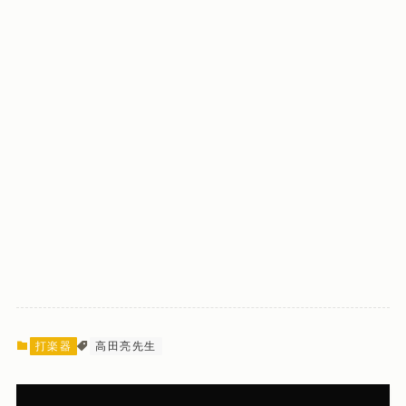
よかったらシェアしてね！
この記事を書いた人
安里圭一郎 あさとけいいちろう / K