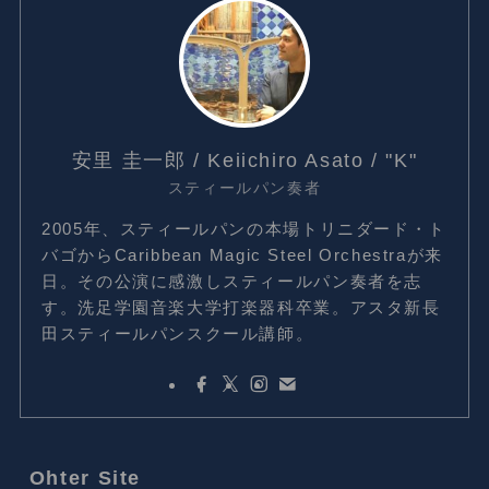
Steelpan Space
Music Space
Fashion Space
MAVINICE-夫婦で活動中-
Category
Category
Instagram