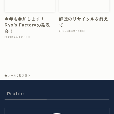
安里 圭一郎 / Keiichiro Asato / "K"
スティールパン奏者
2005年、スティールパンの本場トリニダード・ト
バゴからCaribbean Magic Steel Orchestraが来
日。その公演に感激しスティールパン奏者を志
す。洗足学園音楽大学打楽器科卒業。アスタ新長
田スティールパンスクール講師。
Ohter Site
ASALOG -あさログ-