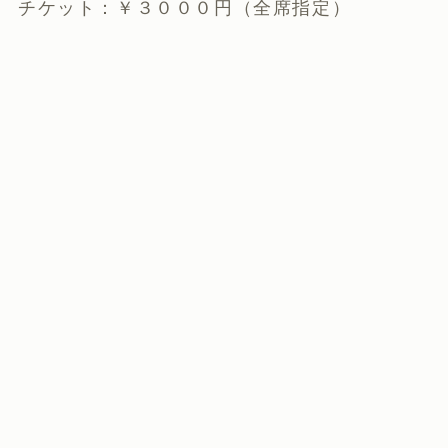
チケット：￥３０００円（全席指定）
打楽器
高田亮先生
この記事が気に入ったら
いいね または フォローしてね！
Follow Me