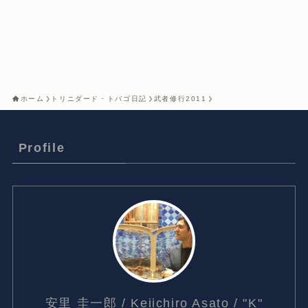
ホーム
トリニダード・トバゴ日記
武者修行2011
Profile
安里 圭一郎 / Keiichiro Asato / "K"