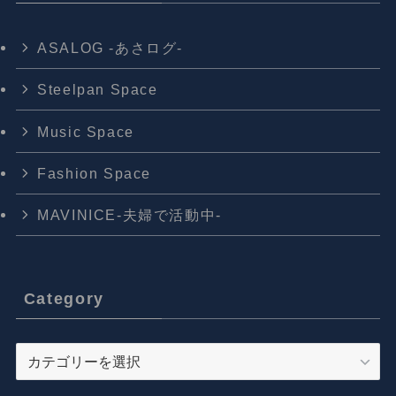
ASALOG -あさログ-
Steelpan Space
Music Space
Fashion Space
MAVINICE-夫婦で活動中-
Category
Category