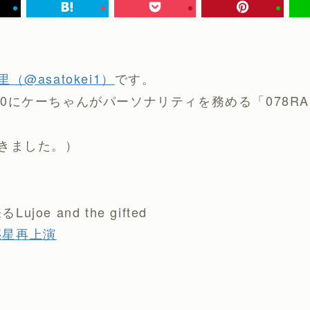
里（@asatokei1）
です。
4:30にケーちゃんがパーソナリティを務める「078R
きました。）
oe and the gifted
惑星再上演