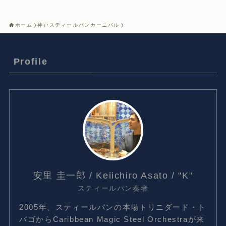
ホーム
神戸スティールパンカーニバル
Profile
安里 圭一郎 / Keiichiro Asato / "K"
スティールパン奏者
2005年、スティールパンの本場トリニダード・ト
バゴからCaribbean Magic Steel Orchestraが来